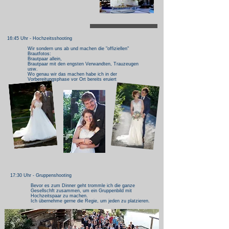
16:45 Uhr - Hochzeitsshooting
Wir sondern uns ab und machen die "offiziellen"
Brautfotos:
Brautpaar allein,
Brautpaar mit den engsten Verwandten, Trauzeugen
usw.
Wo genau wir das machen habe ich in der
Vorbereitungsphase vor Ort bereits eruiert
17:30 Uhr - Gruppenshooting
Bevor es zum Dinner geht trommle ich die ganze
Gesellschft zusammen, um ein Gruppenbild mit
Hochzeitspaar zu machen.
Ich übernehme gerne die Regie, um jeden zu platzieren.