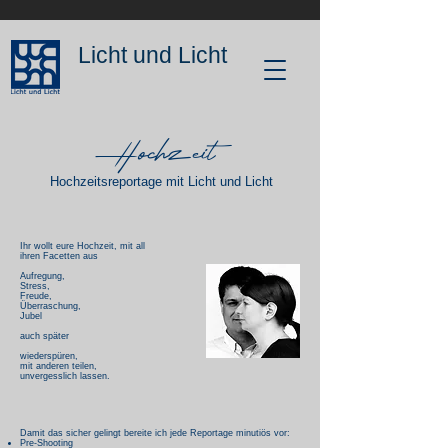
Licht und Licht
Hochzeit
Hochzeitsreportage mit Licht und Licht
Ihr wollt eure Hochzeit, mit all
ihren Facetten aus
Aufregung,
Stress,
Freude,
Überraschung,
Jubel
auch später
wiederspüren,
mit anderen teilen,
unvergesslich lassen.
Damit das sicher gelingt bereite ich jede Reportage minutiös vor:
Pre-Shooting