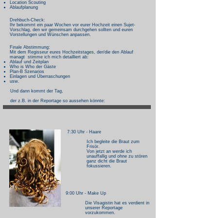
Location Scouting
Ablaufplanung
Drehbuch-Check:
Ihr bekommt ein paar Wochen vor eurer Hochzeit einen Sujet-
Vorschlag, den wir gemeinsam durchgehen sollten und euren
Vorstellungen und Wünschen anpassen.
Finale Abstimmung:
Mit dem Regisseur eures Hochzeitstages, der/die den Ablauf
managt stimme ich mich detailliert ab:
Ablauf und Zeitplan
Who is Who der Gäste
Plan-B Szenarios
Einlagen und Überraschungen
usw.
Und dann kommt der Tag,
der z.B. in der Reportage so aussehen könnte:
7:30 Uhr -
Haare
Ich begleite die Braut zum
Frisör.
Von jetzt an werde ich
unauffallig und ohne zu stören
ganz dicht die Braut
fokussieren.
9:00 Uhr - Make Up
Die Visagistin hat es verdient in
unserer Reportage
vorzukommen.