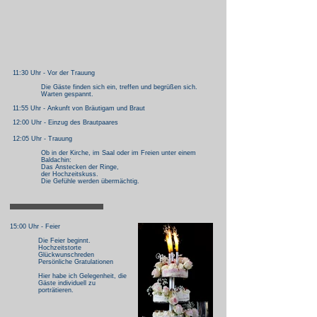
11:30 Uhr -
Vor der Trauung
Die Gäste finden sich ein, treffen und begrüßen sich.
Warten gespannt.
11:55 Uhr -
Ankunft von Bräutigam und Braut
12:00 Uhr -
Einzug des Brautpaares
12:05 Uhr - Trauung
Ob in der Kirche, im Saal oder im Freien unter einem
Baldachin:
Das Anstecken der Ringe,
der Hochzeitskuss.
Die Gefühle werden übermächtig.
15:00 Uhr - Feier
Die Feier beginnt.
Hochzeitstorte
Glückwunschreden
Persönliche Gratulationen
Hier habe ich Gelegenheit, die
Gäste individuell zu
porträtieren.